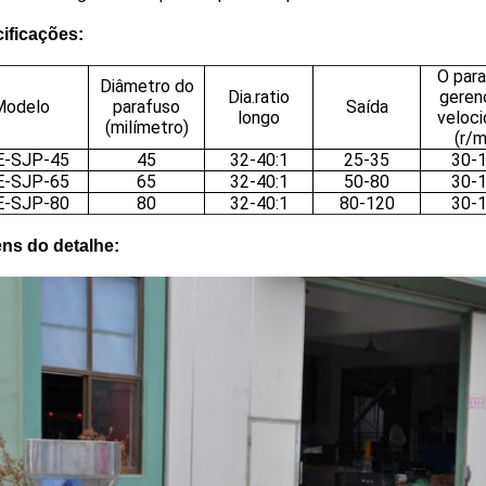
ificações:
O par
Diâmetro do
Dia.ratio
geren
Modelo
parafuso
Saída
longo
veloc
(milímetro)
(r/m
E-SJP-45
45
32-40:1
25-35
30-
E-SJP-65
65
32-40:1
50-80
30-
E-SJP-80
80
32-40:1
80-120
30-
ns do detalhe: