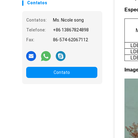
Contatos
Espec
Contatos:
Ms. Nicole song
Telefone:
+86 13867824898
Fax:
86-574-62067112
LD
LD
LD
Image
Contato