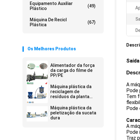
Equipamento Auxiliar
(49)
Ap
Plástico
Sa
Máquina De Recicl
(67)
Plástica
De
Descr
Os Melhores Produtos
Saída
Alimentador da força
da carga do filme de
Descr
PP/PE
A máqu
Máquina plástica da
Pode p
reciclagem de
Tem fu
resíduos da planta
profissional
flexib
Máquina plástica da
Pode c
peletização da sucata
dura
Carac
A máqu
Pode i
Traz p