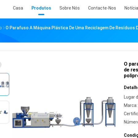
Casa
Produtos
Sobre Nós
Contacte-Nos
Notíci
o
O Parafuso A Máquina Plástica De Uma Reciclagem De Resíduos De
O par
de re
polipr
Detalh
Lugar 
Marca:
Certifi
Número
Condiç