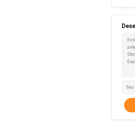
Dese
Est
pol
Obr
Esp