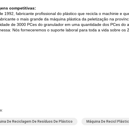
gens competitivas:
de 1992, fabricante profissional do plástico que recicla o machinie e qu
abricante o mais grande da máquina plástica da peletização na provínc
lidade de 3000 PCes do granulador em uma quantidade dos PCes do a
messa: Nós forneceremos o suporte laboral para toda a vida sobre os 
a:
ina De Reciclagem De Resíduos De Plástico
Máquina De Recicl Plásti