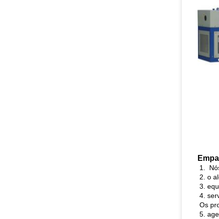
Empac
1. Nó
2. o a
3. equ
4. ser
Os pro
5. agen