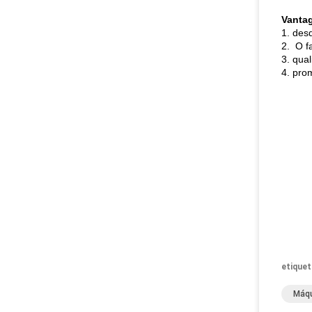
Vanta
1. des
2. O f
3. qua
4. pro
etiquet
Máqu