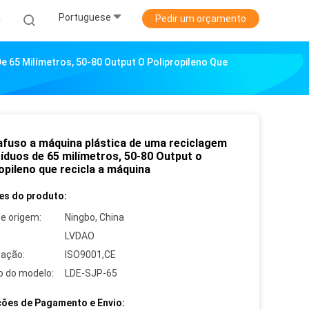
Portuguese
a
Pedir um orçamento
 65 Milímetros, 50-80 Output O Polipropileno Que
afuso a máquina plástica de uma reciclagem
síduos de 65 milímetros, 50-80 Output o
opileno que recicla a máquina
es do produto:
de origem:
Ningbo, China
LVDAO
cação:
ISO9001,CE
 do modelo:
LDE-SJP-65
ões de Pagamento e Envio: