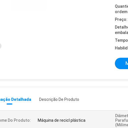
Quanti
ordem 
Preço:
Detalh
embal
Tempo 
Habili
M
mação Detalhada
Descrição De Produto
Diâmet
ome Do Produto:
Máquina de recicl plástica
Paraf
(milím