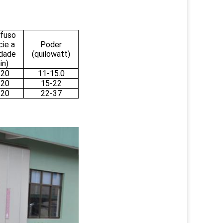
afuso
cie a
Poder
idade
(quilowatt)
in)
120
11-15.0
120
15-22
120
22-37