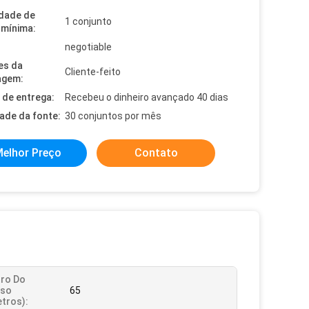
dade de
1 conjunto
mínima:
negotiable
es da
Cliente-feito
agem:
de entrega:
Recebeu o dinheiro avançado 40 dias
dade da fonte:
30 conjuntos por mês
elhor Preço
Contato
ro Do
uso
65
etros):