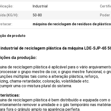
licação:
Industrial
Certif
ída (KG/H):
50-80
Poder 
stacar:
máquina de reciclagem de resíduos de plástico
ição de produto
 industrial de reciclagem plástica da máquina LDE-SJP-65 5
ições da produção:
ina de reciclagem plástica é aplicável para o vário arquivamento
rocessar o grupo mestre da cor, o grupo mestre funcional, o gr
nções múltiplas tais como a alteração plástica, reforço,
ilizing, chama-retardador, coloração, volatilidade etc.
umprir uma co-mistura plural do sistema.
terísticas:
ina de reciclagem plástica é bem distribuído e equipada com o
nteiramente remover a umidade e o gás temporário nas matérias
ara fora o grânulo amplo na aparência perfeita.