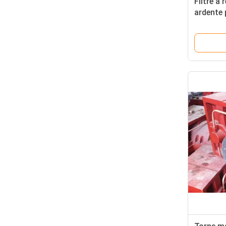
Filtre a
ardente 
energia 
derretim