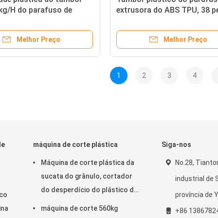
kg/H do parafuso de
extrusora do ABS TPU, 38 p
nto auxiliar do PVC de
de maquinaria auxiliar de C
strial
240-300KG/H
Melhor Preço
Melhor Preço
1
2
3
4
de
máquina de corte plástica
Siga-nos
Máquina de corte plástica da
No.28, Tianto
sucata do grânulo, cortador
industrial de
do desperdício do plástico da
ico
província de 
eficiência elevada
ina
máquina de corte 560kg
+86 1386782