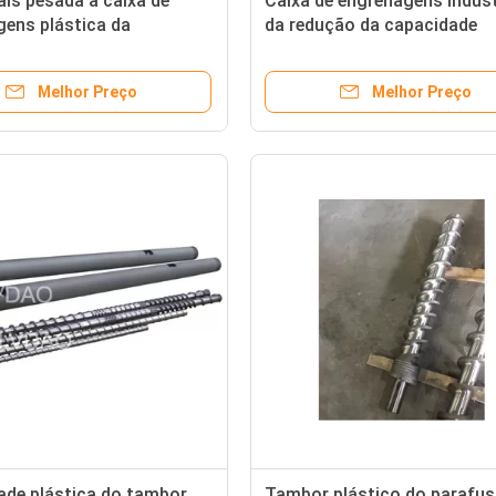
is pesada a caixa de
Caixa de engrenagens indust
ens plástica da
da redução da capacidade
ade 150kg/H do ABS do PA
250kg/H, caixa de engrenag
do equipamento 250kg
redutor de velocidade 55kw
Melhor Preço
Melhor Preço
ade plástica do tambor
Tambor plástico do parafus