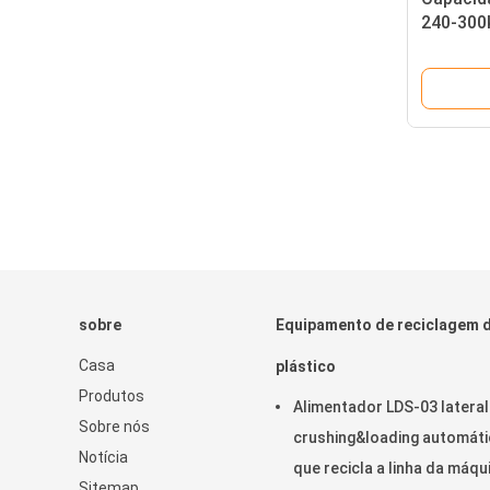
240-300
equipame
EVA indu
sobre
Equipamento de reciclagem 
Casa
plástico
Produtos
Alimentador LDS-03 lateral
Sobre nós
crushing&loading automát
Notícia
que recicla a linha da máqu
Sitemap