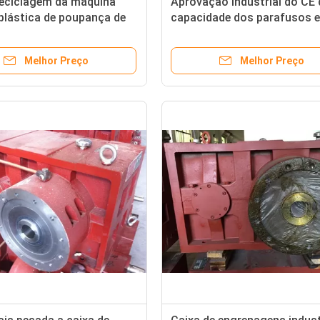
 reciclagem da máquina
Aprovação industrial do CE 
plástica de poupança de
capacidade dos parafusos e
de /screen da fornalha de
tambores 240-300kg/H da
ento da eficiência elevada
extrusora
Melhor Preço
Melhor Preço