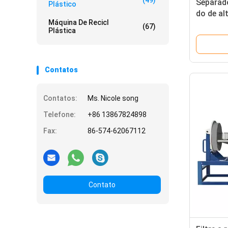
(49)
Separad
Plástico
do de al
Máquina De Recicl
durável 
(67)
Plástica
para o g
Contatos
Contatos:
Ms. Nicole song
Telefone:
+86 13867824898
Fax:
86-574-62067112
Contato