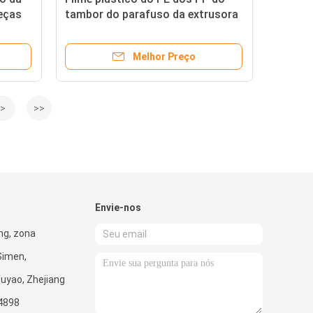
eças
tambor do parafuso da extrusora
rmoal
do equipamento auxiliar da cor
feita sob encomenda único
Melhor Preço
>
>>
Envie-nos
ng, zona
 Simen,
Yuyao, Zhejiang
4898