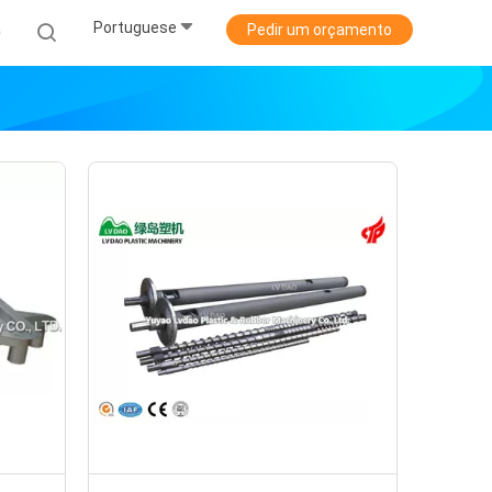
Portuguese
a
Pedir um orçamento