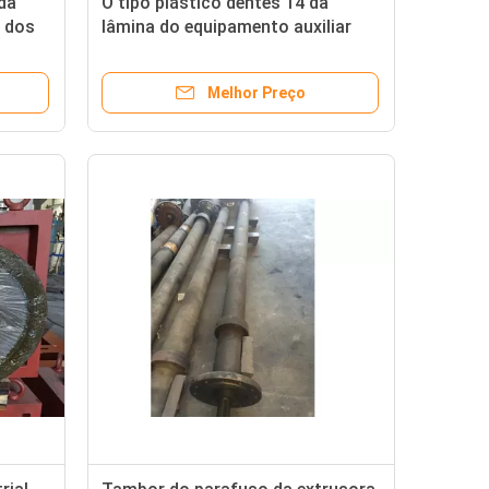
da
O tipo plástico dentes 14 da
 dos
lâmina do equipamento auxiliar
100*100 do PA dos PP Output
110kg/H
Melhor Preço