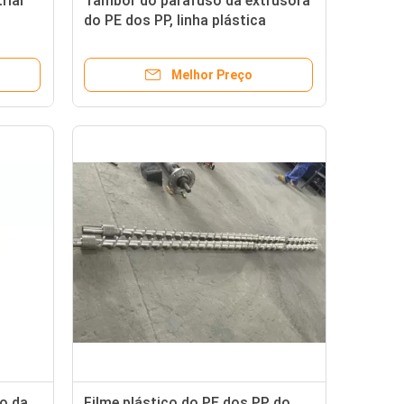
rial
Tambor do parafuso da extrusora
do PE dos PP, linha plástica
ens do
parafusos de Pelletizng da
extrusora e tambores
Melhor Preço
o da
Filme plástico do PE dos PP do