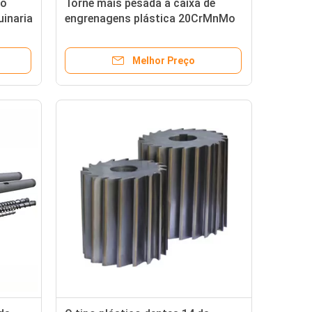
co
Torne mais pesada a caixa de
uinaria
engrenagens plástica 20CrMnMo
da capacidade 150kg/H do ABS do
PA dos PP do equipamento 250kg
Melhor Preço
auxiliar