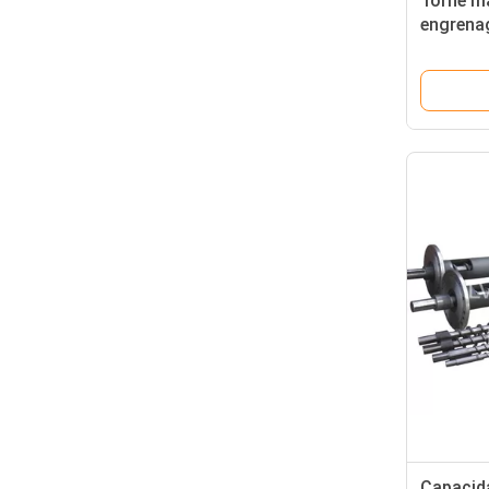
Torne ma
engrenag
capacid
dos PP 
auxiliar
Capacid