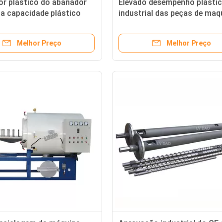
or plástico do abanador
Elevado desempenho plásti
ta capacidade plástico
industrial das peças de maq
do equipamento auxiliar
do auxiliar das caixas de
rânulo
armazenamento
Melhor Preço
Melhor Preço