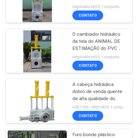
diâmetro 120 do
DO
negotiable MOQ:1 conjunto
parafuso morre furo
CONTATO
SITE
número 22 do cubo 0,5
54
Cambiador plástico
O cambiador hidráulico
PRIVACY
da tela do ANIMAL DE
da tela
POLICY
ESTIMAÇÃO do PVC
adiciona rouba a área de
negotiable MOQ:1 conjunto
filtro 220*220mm do
CONTATO
anel de selagem
A cabeça hidráulica
13
dobro de venda quente
Linha de lavagem
de alta qualidade do
molde de China
US$1700~1800 MOQ:1 conjunto
plástica
240MM*240MM sceen
CONTATO
o cambiador
Furo bonde plástico