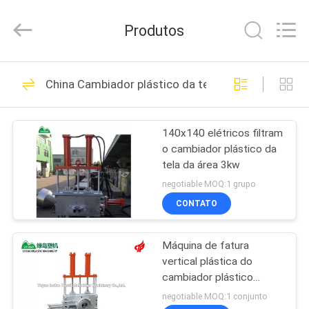
RUBBER
MACHINERY
INDUSTRIAL
Produtos
TRADE
CO.,LTD..
All
Rights
Reserved.
CASA
126
Developed
China Cambiador plástico da tela
by
ECER
Equipamento de
PRODUTOS
reciclagem de
140x140 elétricos filtram
o cambiador plástico da
plástico
SOBRE
tela da área 3kw
NÓS
negotiable MOQ:1 grupo
CONTATO
59
EXCURSÃO
máquina de corte
Máquina de fatura
DA
vertical plástica do
FÁBRICA
plástica
cambiador plástico
automático da tela
negotiable MOQ:1 conjunto