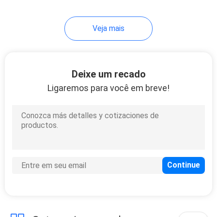
45
Veja mais
Máquina de recicl
plástica dos PP
Deixe um recado
Ligaremos para você em breve!
25
Máquina de
Misturador de
plástico