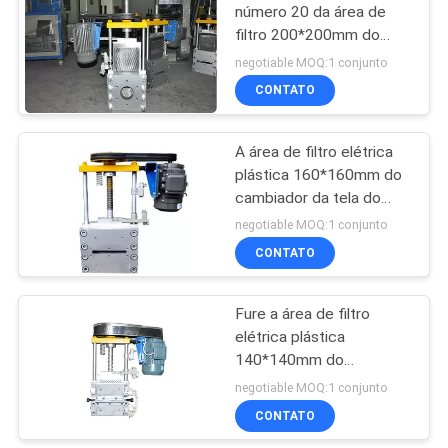
número 20 da área de
filtro 200*200mm do
13
cambiador da tela dos
negotiable MOQ:1 conjunto
PP do PE
Máquina da
CONTATO
alimentação
A área de filtro elétrica
forçada
plástica 160*160mm do
cambiador da tela do
ABS POM morre o cubo
negotiable MOQ:1 conjunto
0,35
CONTATO
20
máquina de
Fure a área de filtro
elétrica plástica
reciclagem plástica
140*140mm do
do animal de
cambiador da tela do
negotiable MOQ:1 conjunto
número 10
CONTATO
estimação