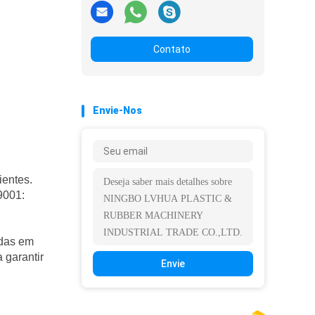
Contato
Envie-Nos
ientes.
9001:
adas em
 garantir
Envie