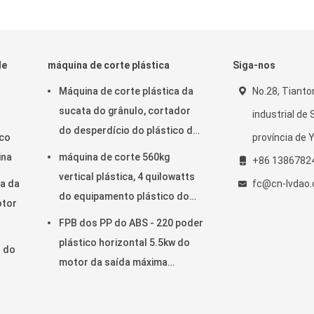
de
máquina de corte plástica
Siga-nos
Máquina de corte plástica da
No.28, Tianto
sucata do grânulo, cortador
industrial de
do desperdício do plástico da
ico
província de 
eficiência elevada
ina
máquina de corte 560kg
+86 1386782
vertical plástica, 4 quilowatts
a da
fc@cn-lvdao
do equipamento plástico do
otor
corte do motor
FPB dos PP do ABS - 220 poder
plástico horizontal 5.5kw do
t do
motor da saída máxima
350kg/h de máquina de corte