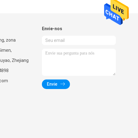
Envie-nos
ng, zona
 Simen,
Yuyao, Zhejiang
4898
.com
Envie