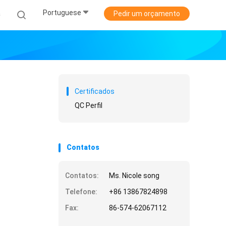
Portuguese
a
Pedir um orçamento
Certificados
QC Perfil
Contatos
Contatos:
Ms. Nicole song
Telefone:
+86 13867824898
Fax:
86-574-62067112