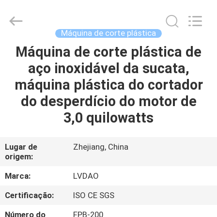
RUBBER
MACHINERY
INDUSTRIAL
TRADE
CO.,LTD..
Máquina de corte plástica
All
Rights
Reserved.
Máquina de corte plástica de
CASA
Developed
by
aço inoxidável da sucata,
ECER
PRODUTOS
máquina plástica do cortador
do desperdício do motor de
SOBRE
3,0 quilowatts
NÓS
Lugar de
Zhejiang, China
origem:
EXCURSÃO
DA
Marca:
LVDAO
FÁBRICA
Certificação:
ISO CE SGS
Número do
FPB-200