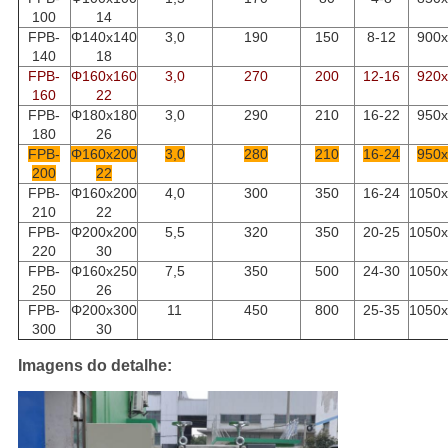
100
14
FPB-
Φ140x140
3,0
190
150
8-12
900
140
18
FPB-
Φ160x160
3,0
270
200
12-16
920
160
22
FPB-
Φ180x180
3,0
290
210
16-22
950
180
26
FPB-
Φ160x200
3,0
280
210
16-24
950
200
22
FPB-
Φ160x200
4,0
300
350
16-24
1050
210
22
FPB-
Φ200x200
5,5
320
350
20-25
1050
220
30
FPB-
Φ160x250
7,5
350
500
24-30
1050
250
26
FPB-
Φ200x300
11
450
800
25-35
1050
300
30
Imagens do detalhe: