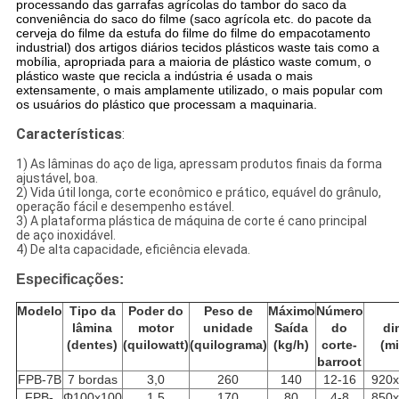
processando das garrafas agrícolas do tambor do saco da
conveniência do saco do filme (saco agrícola etc. do pacote da
cerveja do filme da estufa do filme do filme do empacotamento
industrial) dos artigos diários tecidos plásticos waste tais como a
mobília, apropriada para a maioria de plástico waste comum, o
plástico waste que recicla a indústria é usada o mais
extensamente, o mais amplamente utilizado, o mais popular com
os usuários do plástico que processam a maquinaria.
Características
:
1) As lâminas do aço de liga, apressam produtos finais da forma
ajustável, boa.
2) Vida útil longa, corte econômico e prático, equável do grânulo,
operação fácil e desempenho estável.
3) A plataforma plástica de máquina de corte é cano principal
de aço inoxidável.
4) De alta capacidade, eficiência elevada.
Especificações:
Modelo
Tipo da
Poder do
Peso de
Máximo
Número
lâmina
motor
unidade
Saída
do
di
(dentes)
(quilowatt)
(quilograma)
(kg/h)
corte-
(mi
barroot
FPB-7B
7 bordas
3,0
260
140
12-16
920
FPB-
Φ100x100
1,5
170
80
4-8
850