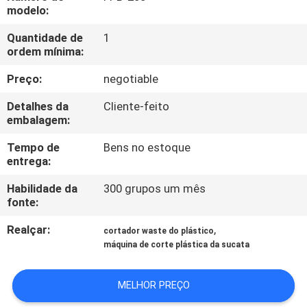
CONTROLE
modelo:
DA
Quantidade de
1
ordem mínima:
QUALIDADE
Preço:
negotiable
CONTACTE-
Detalhes da
Cliente-feito
NOS
embalagem:
Tempo de
Bens no estoque
entrega:
NOTÍCIA
Habilidade da
300 grupos um mês
fonte:
PEÇA
Realçar:
,
UMAS
cortador waste do plástico
máquina de corte plástica da sucata
CITAÇÕES
MELHOR PREÇO
MAPA