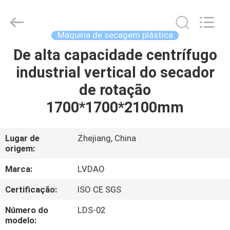
RUBBER
MACHINERY
INDUSTRIAL
TRADE
CO.,LTD..
Máquina de secagem plástica
All
Rights
Reserved.
De alta capacidade centrífugo
CASA
Developed
by
industrial vertical do secador
ECER
PRODUTOS
de rotação
1700*1700*2100mm
SOBRE
NÓS
Lugar de
Zhejiang, China
origem:
EXCURSÃO
Marca:
LVDAO
DA
Certificação:
ISO CE SGS
FÁBRICA
Número do
LDS-02
modelo: