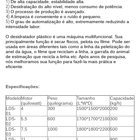
1)
De alta capacidade, estabilidade alta.
2)
Desidratação do alto nível, menos consumo de potência.
3)
O processo de produção é avançado.
4)
A limpeza é conveniente e o ruído é pequeno.
5)
O grau de automatização é alto, extremamente reduzindo a
intensidade labor.
O desidratador plástico é uma máquina multifuncional. Sua
principalmente função é secar flocos, pelota ou filme. Pode ser
usada em áreas diferentes tais como a linha da peletização do
anel da água, o filme que reciclam a linha, a garrafa do animal
de estimação que recicla a linha etc. Após anos de pesquisa,
nós melhoramos sua função para fazê-la mais prática e
eficiente.
Especificações:
Modelo
Motor
Peso
Tamanho
Capacidade
(quilowatt)
(quilograma)
(L*W*D)
(kg/h)
LDS-
4
300
1500*1500*2000
200
01
LDS-
5,5
600
1700*1700*2100
300
02
LDS-
7,5
1000
1800*1800*2200
500
03
LDS-
11
/
/
800