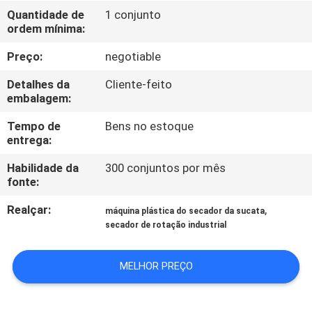
CONTROLE
Quantidade de
1 conjunto
ordem mínima:
DA
QUALIDADE
Preço:
negotiable
Detalhes da
Cliente-feito
CONTACTE-
embalagem:
NOS
Tempo de
Bens no estoque
entrega:
NOTÍCIA
Habilidade da
300 conjuntos por mês
fonte:
Realçar:
,
PEÇA
máquina plástica do secador da sucata
secador de rotação industrial
UMAS
CITAÇÕES
MELHOR PREÇO
MAPA