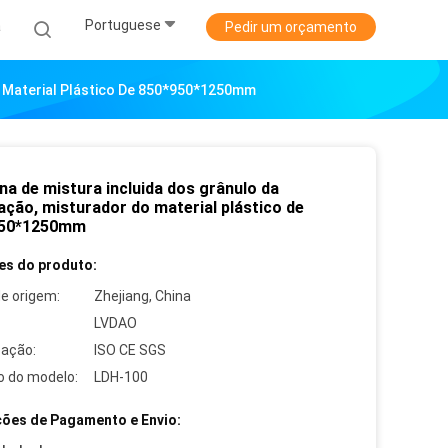
Portuguese
a
Pedir um orçamento
o Material Plástico De 850*950*1250mm
na de mistura incluida dos grânulo da
ação, misturador do material plástico de
950*1250mm
es do produto:
de origem:
Zhejiang, China
LVDAO
cação:
ISO CE SGS
 do modelo:
LDH-100
ões de Pagamento e Envio: