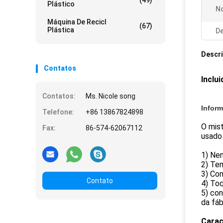
(49)
Plástico
N
Máquina De Recicl
(67)
Plástica
De
Descr
Contatos
Inclu
Contatos:
Ms. Nicole song
Infor
Telefone:
+86 13867824898
O mist
Fax:
86-574-62067112
usado 
1) Ne
2) Tem
3) Co
Contato
4) To
5) con
da fáb
Carac