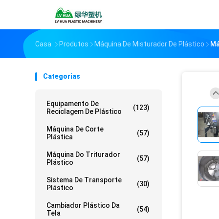
Casa
Produtos
Máquina De Misturador De Plástico
Má
Categorias
Equipamento De
(123)
Reciclagem De Plástico
Máquina De Corte
(57)
Plástica
Máquina Do Triturador
(57)
Plástico
Sistema De Transporte
(30)
Plástico
Cambiador Plástico Da
(54)
Tela