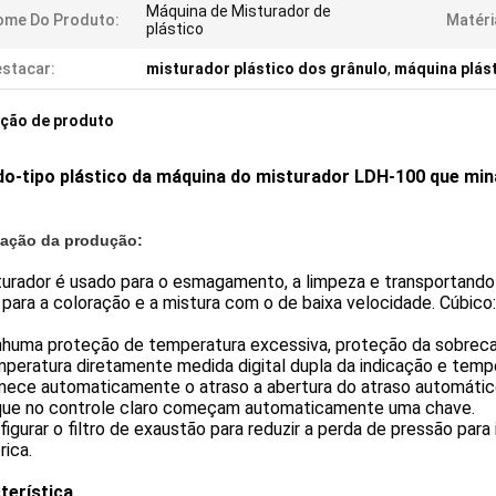
Máquina de Misturador de
ome Do Produto:
Matéri
plástico
stacar:
misturador plástico dos grânulo
,
máquina plást
ição de produto
ido-tipo plástico da máquina do misturador LDH-100 que mi
mação da produção:
urador é usado para o esmagamento, a limpeza e transportando d
para a coloração e a mistura com o de baixa velocidade. Cúbico
nhuma proteção de temperatura excessiva, proteção da sobrecar
peratura diretamente medida digital dupla da indicação e tempe
mece automaticamente o atraso a abertura do atraso automático
que no controle claro começam automaticamente uma chave.
figurar o filtro de exaustão para reduzir a perda de pressão par
rica.
terística