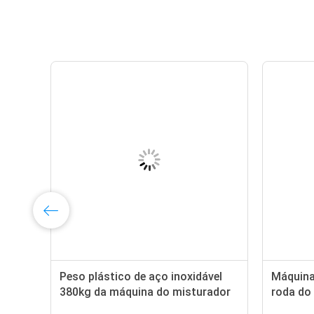
tica
capacidade vertical plástica
Peso
Kg/H
100kg/H do agitador do poder 3kw
380k
do misturador do material 150kg
com 