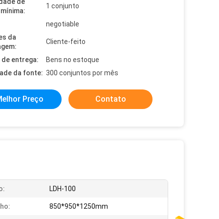
dade de
1 conjunto
mínima:
negotiable
es da
Cliente-feito
agem:
de entrega:
Bens no estoque
dade da fonte:
300 conjuntos por mês
elhor Preço
Contato
o:
LDH-100
ho:
850*950*1250mm