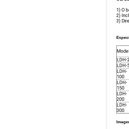
1) O b
2) Inc
3) Dir
Especi
Mode
LDH-
LDH-
LDH-
100
LDH-
150
LDH-
200
LDH-
300
Image