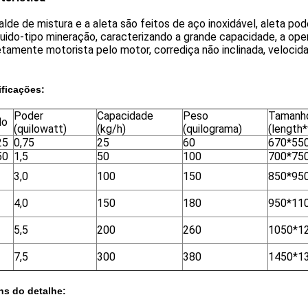
alde de mistura e a aleta são feitos de aço inoxidável, aleta 
luido-tipo mineração, caracterizando a grande capacidade, a oper
etamente motorista pelo motor, corrediça não inclinada, velocida
ficações:
Poder
Capacidade
Peso
Tamanh
lo
(quilowatt)
(kg/h)
(quilograma)
(length*
25
0,75
25
60
670*55
50
1,5
50
100
700*75
3,0
100
150
850*95
4,0
150
180
950*11
5,5
200
260
1050*1
7,5
300
380
1450*1
ns do detalhe: