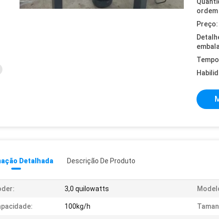
Quanti
ordem 
Preço:
Detalh
embal
Tempo 
Habili
M
mação Detalhada
Descrição De Produto
der:
3,0 quilowatts
Model
pacidade:
100kg/h
Taman