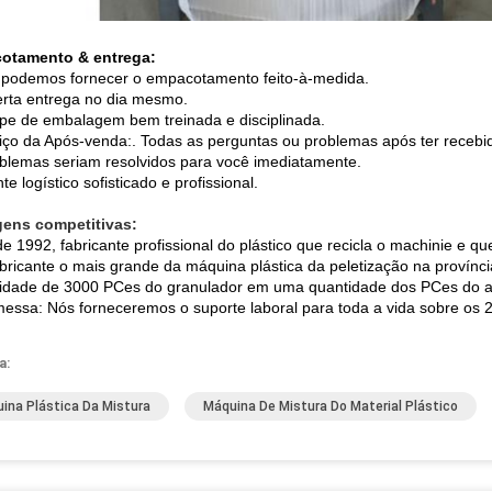
otamento & entrega:
 podemos fornecer o empacotamento feito-à-medida.
lerta entrega no dia mesmo.
ipe de embalagem bem treinada e disciplinada.
viço da Após-venda:. Todas as perguntas ou problemas após ter recebid
blemas seriam resolvidos para você imediatamente.
te logístico sofisticado e profissional.
gens competitivas:
de 1992, fabricante profissional do plástico que recicla o machinie e qu
abricante o mais grande da máquina plástica da peletização na provínci
lidade de 3000 PCes do granulador em uma quantidade dos PCes do a
messa: Nós forneceremos o suporte laboral para toda a vida sobre os 
a:
ina Plástica Da Mistura
Máquina De Mistura Do Material Plástico