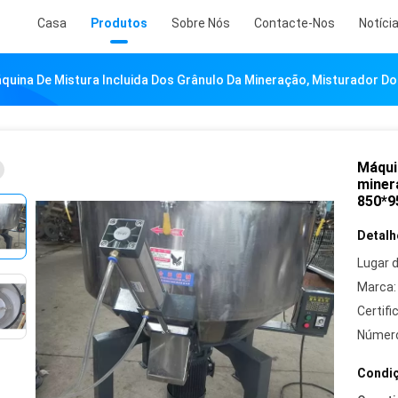
Casa
Produtos
Sobre Nós
Contacte-Nos
Notíci
quina De Mistura Incluida Dos Grânulo Da Mineração, Misturador D
Máqui
miner
850*
Detalh
Lugar 
Marca:
Certifi
Número
Condiç