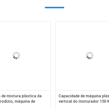
 plástico de aço inoxidável
Máquina de mistura plás
g da máquina do misturador
roda do rodízio, máquin
roda 55r/Min de baixa
mistura do material plás