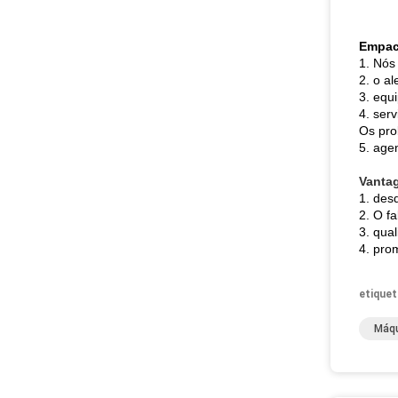
Empac
1. Nós
2. o a
3. equ
4. ser
Os pro
5. agen
Vanta
1. des
2. O f
3. qua
4. pro
etiquet
Máqu