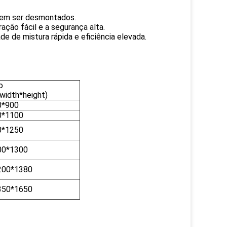
podem ser desmontados.
ação fácil e a segurança alta.
de de mistura rápida e eficiência elevada.
o
width*height)
0*900
0*1100
0*1250
00*1300
200*1380
350*1650